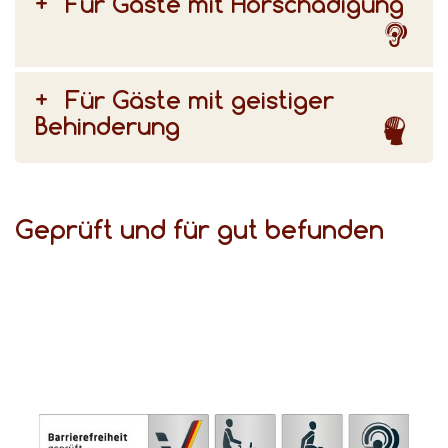
Für Gäste mit Hörschädigung
Für Gäste mit geistiger
Behinderung
Geprüft und für gut befunden
(DSFT) bezeugen den hohen Komfort für Gäste mit Behinderungen.