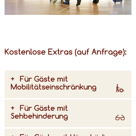
für unterschiedliche Bedürfnisse gibt, beraten wir Sie gerne bei der Auswahl Ihres Zimmers.
Kostenlose Extras (auf Anfrage):
Für Gäste mit
Mobilitätseinschränkung
Für Gäste mit
Sehbehinderung