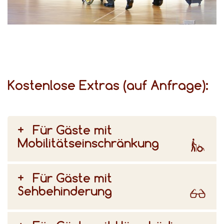
für unterschiedliche Bedürfnisse gibt, beraten wir Sie gerne bei der Auswahl Ihres Zimmers.
Kostenlose Extras (auf Anfrage):
Für Gäste mit
Mobilitätseinschränkung
Für Gäste mit
Sehbehinderung