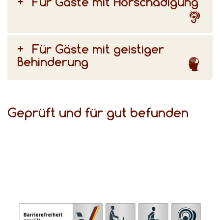
Für Gäste mit Hörschädigung
Für Gäste mit geistiger
Behinderung
Geprüft und für gut befunden
(DSFT) bezeugen den hohen Komfort für Gäste mit Behinderungen.