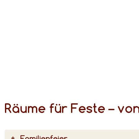
Wir sorgen für den passenden Rahmen, unterstützen Sie bei der individuellen Programmgestaltung, servieren trendiges Fingerfood oder festliche Menüs und machen Ihre Feier mit sorgsam ausgewählten Details zum unvergesslichen Erlebnis.
Räume für Feste – von
Familienfeier